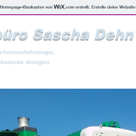
m Homepage-Baukasten von
.com
erstellt. Erstelle deine Websit
büro Sascha Dehn
Schienenfahrzeuge,
chnische Anlagen